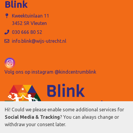
Blink
Kweektuinlaan 11
3452 SR Vleuten
030 666 80 52
info.blink@wijs-utrecht.nl
Volg ons op instagram @kindcentrumblink
Hi! Could we please enable some additional services for
Social Media & Tracking
? You can always change or
withdraw your consent later.
Cookie instellingen