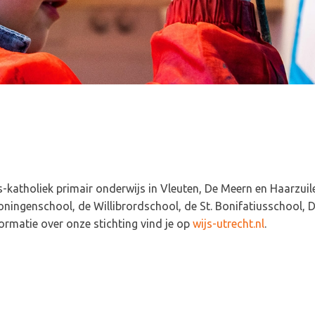
s-katholiek primair onderwijs in Vleuten, De Meern en Haarzui
oningenschool, de Willibrordschool, de St. Bonifatiusschool, D
formatie over onze stichting vind je op
wijs-utrecht.nl
.